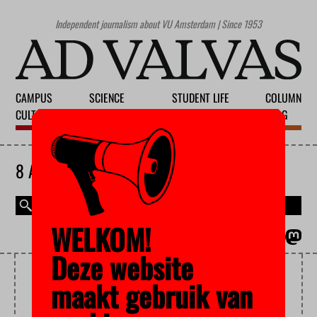
Independent journalism about VU Amsterdam | Since 1953
CAMPUS
SCIENCE
STUDENT LIFE
COLUMN
CULTURE
EDUCATION
SOCIETY
BLOG
8 AUGUST 2026
WELKOM!
MAGAZINE
NEDERLANDS
Deze website
FEAR OF FAILURE
maakt gebruik van