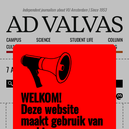
Independent journalism about VU Amsterdam | Since 1953
CAMPUS
SCIENCE
STUDENT LIFE
COLUMN
CULTURE
EDUCATION
SOCIETY
BLOG
7 AUGUST 2026
WELKOM!
MAGAZINE
NEDERLANDS
Deze website
EUREST
maakt gebruik van