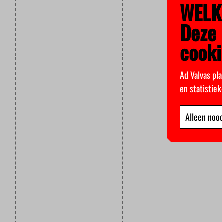
WELK
Deze 
cooki
Ad Valvas pla
en statistie
Alleen nood