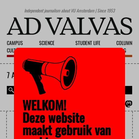
Independent journalism about VU Amsterdam | Since 1953
CAMPUS
SCIENCE
STUDENT LIFE
COLUMN
CULTURE
EDUCATION
SOCIETY
BLOG
7 AUGUST 2026
WELKOM!
MAGAZINE
NEDERLANDS
Deze website
ENGLISH LITERATURE
maakt gebruik van