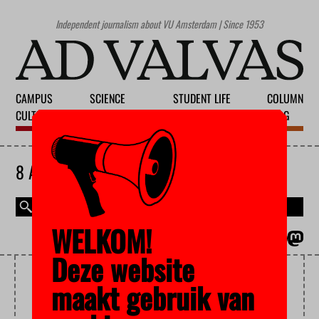
Independent journalism about VU Amsterdam | Since 1953
CAMPUS
SCIENCE
STUDENT LIFE
COLUMN
CULTURE
EDUCATION
SOCIETY
BLOG
8 AUGUST 2026
WELKOM!
MAGAZINE
NEDERLANDS
Deze website
EDUCATION
maakt gebruik van