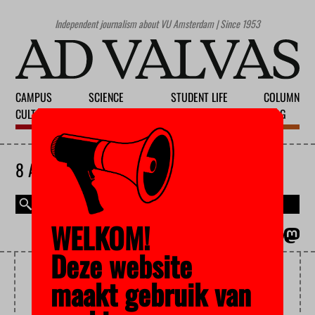
Independent journalism about VU Amsterdam | Since 1953
CAMPUS
SCIENCE
STUDENT LIFE
COLUMN
CULTURE
EDUCATION
SOCIETY
BLOG
8 AUGUST 2026
WELKOM!
MAGAZINE
NEDERLANDS
Deze website
EDUCATION CUTS
maakt gebruik van