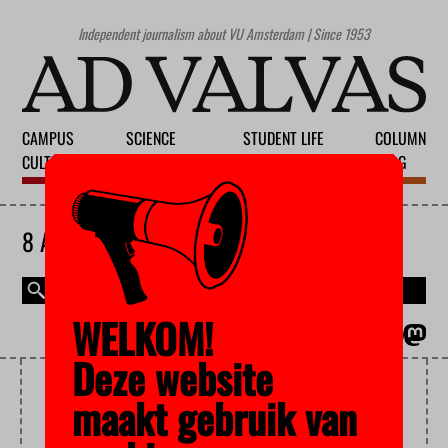
Independent journalism about VU Amsterdam | Since 1953
CAMPUS
SCIENCE
STUDENT LIFE
COLUMN
CULTURE
EDUCATION
SOCIETY
BLOG
8 AUGUST 2026
WELKOM!
MAGAZINE
NEDERLANDS
Deze website
DROPOUT
maakt gebruik van