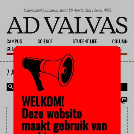
Independent journalism about VU Amsterdam | Since 1953
CAMPUS
SCIENCE
STUDENT LIFE
COLUMN
CULTURE
EDUCATION
SOCIETY
BLOG
7 AUGUST 2026
WELKOM!
MAGAZINE
NEDERLANDS
Deze website
DISCRIMINATION
maakt gebruik van