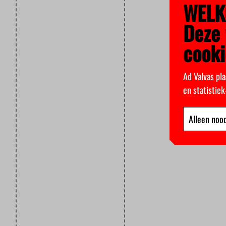
WELK
Deze 
cooki
Ad Valvas pla
en statistie
Alleen nood