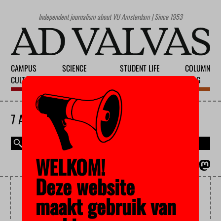
Independent journalism about VU Amsterdam | Since 1953
CAMPUS
SCIENCE
STUDENT LIFE
COLUMN
CULTURE
EDUCATION
SOCIETY
BLOG
7 AUGUST 2026
WELKOM!
MAGAZINE
NEDERLANDS
Deze website
CLIMATE CHANGE
maakt gebruik van