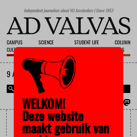
Independent journalism about VU Amsterdam | Since 1953
CAMPUS
SCIENCE
STUDENT LIFE
COLUMN
CULTURE
EDUCATION
SOCIETY
BLOG
9 AUGUST 2026
WELKOM!
MAGAZINE
NEDERLANDS
Deze website
CDWS
maakt gebruik van