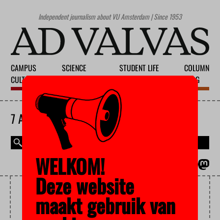
Independent journalism about VU Amsterdam | Since 1953
CAMPUS
SCIENCE
STUDENT LIFE
COLUMN
CULTURE
EDUCATION
SOCIETY
BLOG
7 AUGUST 2026
WELKOM!
MAGAZINE
NEDERLANDS
Deze website
BOYCOTT
maakt gebruik van