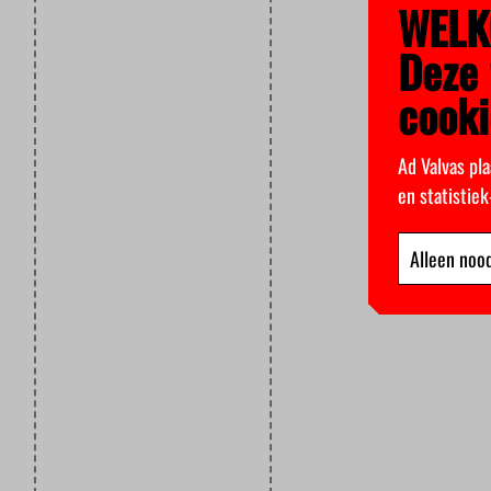
WELK
Deze 
cooki
Ad Valvas pla
en statistie
Alleen nood