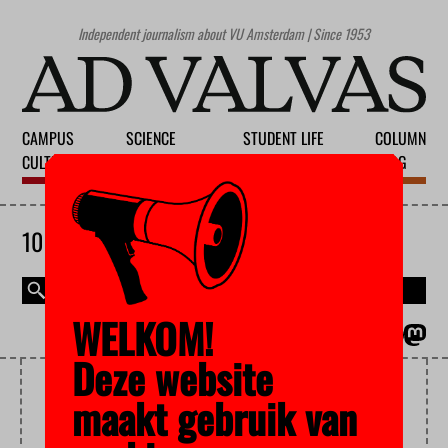
Independent journalism about VU Amsterdam | Since 1953
CAMPUS
SCIENCE
STUDENT LIFE
COLUMN
CULTURE
EDUCATION
SOCIETY
BLOG
10 AUGUST 2026
WELKOM!
MAGAZINE
NEDERLANDS
Deze website
BOARD GRANTS
maakt gebruik van