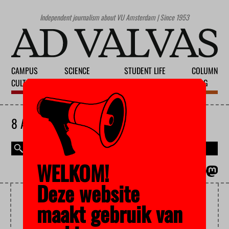
Independent journalism about VU Amsterdam | Since 1953
CAMPUS
SCIENCE
STUDENT LIFE
COLUMN
CULTURE
EDUCATION
SOCIETY
BLOG
8 AUGUST 2026
WELKOM!
MAGAZINE
NEDERLANDS
Deze website
BLOG
maakt gebruik van