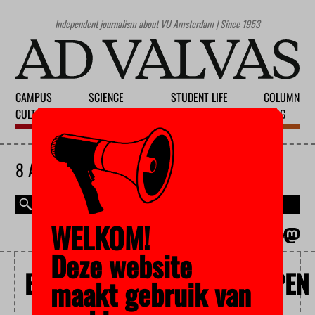
Independent journalism about VU Amsterdam | Since 1953
CAMPUS
SCIENCE
STUDENT LIFE
COLUMN
CULTURE
EDUCATION
SOCIETY
BLOG
8 AUGUST 2026
WELKOM!
MAGAZINE
NEDERLANDS
Deze website
BEWEGINGSWETENSCHAPPEN
maakt gebruik van