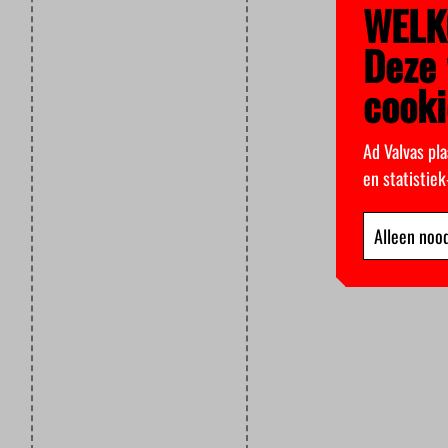
WELK
Deze 
cooki
Ad Valvas pla
en statistie
Alleen nood