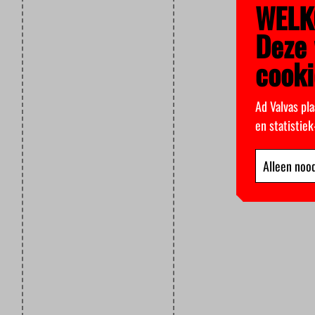
WELK
Deze 
cooki
Ad Valvas pla
en statistie
Alleen nood