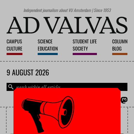
Independent journalism about VU Amsterdam | Since 1953
CAMPUS
SCIENCE
STUDENT LIFE
COLUMN
CULTURE
EDUCATION
SOCIETY
BLOG
9 AUGUST 2026
MAGAZINE
NEDERLANDS
ENROLMENT