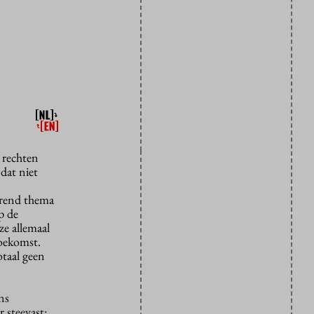
n rechten
dat niet
kerend thema
p de
ze allemaal
toekomst.
otaal geen
ns
 steevast: