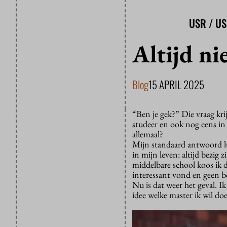
USR / U
Altijd ni
Blog
15 APRIL 2025
“Ben je gek?” Die vraag kri
studeer en ook nog eens in 
allemaal?
Mijn standaard antwoord lu
in mijn leven: altijd bezig
middelbare school koos ik 
interessant vond en geen b
Nu is dat weer het geval. I
idee welke master ik wil do