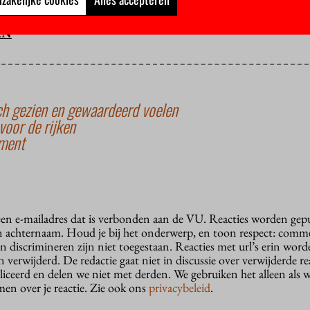
ard te werken verbeter je het studentenleven aan de VU.
AN
ch gezien en gewaardeerd voelen
voor de rijken
ament
 een e-mailadres dat is verbonden aan de VU. Reacties worden gep
n achternaam. Houd je bij het onderwerp, en toon respect: comme
n discrimineren zijn niet toegestaan. Reacties met url’s erin wor
erwijderd. De redactie gaat niet in discussie over verwijderde reac
liceerd en delen we niet met derden. We gebruiken het alleen als 
en over je reactie. Zie ook ons
privacybeleid
.