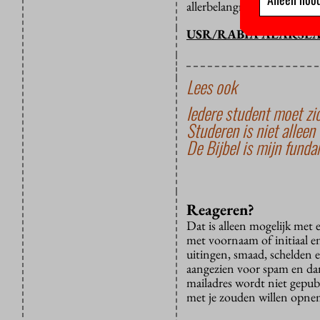
allerbelangrijkste – door h
USR/RABIA ALARSL
Lees ook
Iedere student moet zi
Studeren is niet alleen 
De Bijbel is mijn fund
Reageren?
Dat is alleen mogelijk met
met voornaam of initiaal e
uitingen, smaad, schelden e
aangezien voor spam en dan v
mailadres wordt niet gepub
met je zouden willen opnem