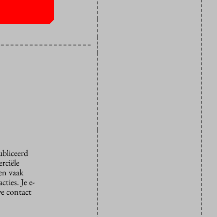
ubliceerd
rciële
den vaak
ties. Je e-
we contact