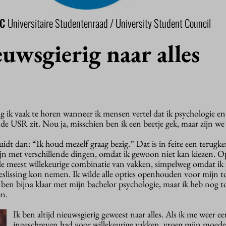
SC
Universitaire Studentenraad / University Student Council
euwsgierig naar alles
jg ik vaak te horen wanneer ik mensen vertel dat ik psychologie e
de USR zit. Nou ja, misschien ben ik een beetje gek, maar zijn we 
idt dan: “Ik houd mezelf graag bezig.” Dat is in feite een terug
 zijn met verschillende dingen, omdat ik gewoon niet kan kiezen. O
de meest willekeurige combinatie van vakken, simpelweg omdat ik 
eslissing kon nemen. Ik wilde alle opties openhouden voor mijn 
k ben bijna klaar met mijn bachelor psychologie, maar ik heb nog t
en.
Ik ben altijd nieuwsgierig geweest naar alles. Als ik me weer ee
ingeschreven had voor willekeurige vakken, vroeg mijn moeder