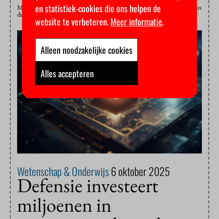
en statistiek-cookies die ons helpen de
Maxim Februari ontving veel literaire prijzen, maar het eredoctoraat van
de VU is zijn eerste wetenschappelijke onderscheiding.
website te verbeteren.
Meer informatie
.
Alleen noodzakelijke cookies
Alles accepteren
Wetenschap & Onderwijs
6 oktober 2025
Defensie investeert
miljoenen in