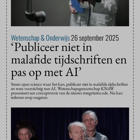
Wetenschap & Onderwijs
26 september 2025
‘Publiceer niet in
malafide tijdschriften en
pas op met AI’
Steun open science waar het kan, publiceer niet in malafide tijdschriften
en wees voorzichtig met AI. Wetenschapsgenootschap KNAW
presenteert een conceptversie van de nieuwe integriteitscode. Nu kan
iedereen erop reageren.