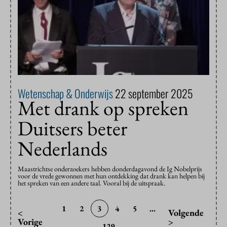
Wetenschap & Onderwijs
22 september 2025
Met drank op spreken
Duitsers beter
Nederlands
Maastrichtse onderzoekers hebben donderdagavond de Ig Nobelprijs
voor de vrede gewonnen met hun ontdekking dat drank kan helpen bij
het spreken van een andere taal. Vooral bij de uitspraak.
1
2
3
4
5
...
<
Volgende
Vorige
>
129