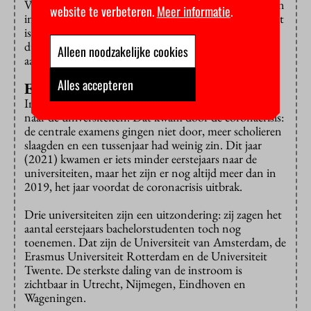
Verder willen de universiteiten een ‘noodfixus’ kunnen
website te verbeteren.
Meer informatie
.
instellen als een opleiding onverwacht hard groeit. Dat
is nu wettelijk niet toegestaan. Het moet vooraf
duidelijk zijn als een opleiding studenten een beperkt
Alleen noodzakelijke cookies
aantal studenten toelaat.
Alles accepteren
Eerstejaars
In 2020 kwam er overigens een golf van eerstejaars
naar de universiteiten. Dat kwam door de coronacrisis:
de centrale examens gingen niet door, meer scholieren
slaagden en een tussenjaar had weinig zin. Dit jaar
(2021) kwamen er iets minder eerstejaars naar de
universiteiten, maar het zijn er nog altijd meer dan in
2019, het jaar voordat de coronacrisis uitbrak.
Drie universiteiten zijn een uitzondering: zij zagen het
aantal eerstejaars bachelorstudenten toch nog
toenemen. Dat zijn de Universiteit van Amsterdam, de
Erasmus Universiteit Rotterdam en de Universiteit
Twente. De sterkste daling van de instroom is
zichtbaar in Utrecht, Nijmegen, Eindhoven en
Wageningen.