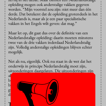
opleiding mogen ook anderstalige vakken gegeven
worden. “Mijn voorstel zou zijn: niet meer dan één
derde. Dat betekent dat de opleiding grotendeels in het
Nederlands is, maar als je een paar specialistische
vakken in het Engels wilt geven: dat mag.”
Maar let op, dit gaat dus over de definitie van een
Nederlandstalige opleiding: daarin moeten minstens
twee van de drie vakken inderdaad Nederlandstalig
zijn. Volledig anderstalige opleidingen blijven echter
mogelijk.
Net als nu, eigenlijk. Ook nu staat in de wet dat het
onderwijs in principe Nederlandstalig moet zijn,
uitzonderingen daargelaten. Die uitzonderingen zijn
alleen zo ruim geformuleerd, dat er in de praktijk geen
barrière is om een opleiding in het Engels aan te
bieden. Zoals Dijkgraaf het zegt: “Er is een enorm
groot gat in dat net geknipt en daar zwemt iedereen
doorheen.”
Toets bachelors