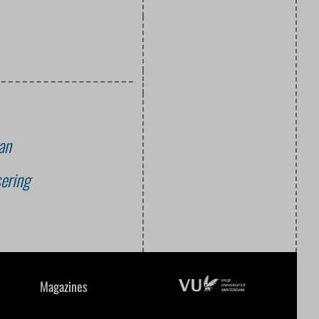
an
sering
Magazines