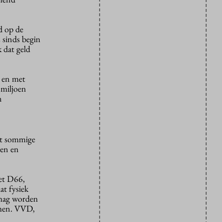
d op de
 sinds begin
 dat geld
 en met
 miljoen
n
t sommige
pen en
met D66,
at fysiek
 mag worden
mmen. VVD,