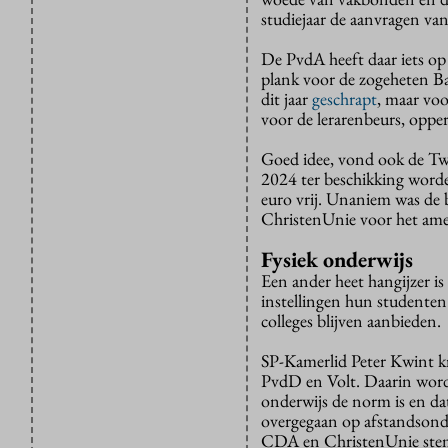
studiejaar de aanvragen va
De PvdA heeft daar iets op
plank voor de zogeheten Baa
dit jaar
geschrapt
, maar voo
voor de lerarenbeurs, opp
Goed idee, vond ook de Tw
2024 ter beschikking worde
euro vrij. Unaniem was de 
ChristenUnie voor het a
Fysiek onderwijs
Een ander heet hangijzer i
instellingen hun studenten
colleges blijven aanbieden.
SP-Kamerlid Peter Kwint kr
PvdD en Volt. Daarin wordt
onderwijs de norm is en d
overgegaan op afstandsond
CDA en ChristenUnie stem