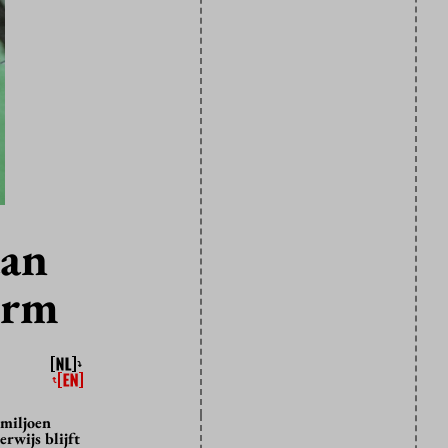
aan
orm
 miljoen
rwijs blijft