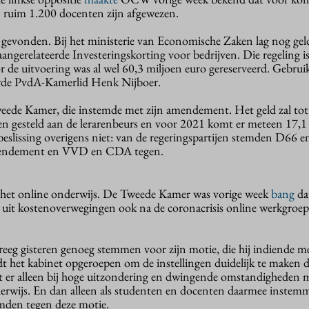
n ruim 1.200 docenten zijn afgewezen.
 gevonden. Bij het ministerie van Economische Zaken lag nog gel
ngerelateerde Investeringskorting voor bedrijven. Die regeling is
r de uitvoering was al wel 60,3 miljoen euro gereserveerd. Gebruik
erde PvdA-Kamerlid Henk Nijboer.
eede Kamer, die instemde met zijn amendement. Het geld zal tot
n gesteld aan de lerarenbeurs en voor 2021 komt er meteen 17,1
beslissing overigens niet: van de regeringspartijen stemden D66 e
mendement en VVD en CDA tegen.
s het online onderwijs. De Tweede Kamer was vorige week
bang
da
 uit kostenoverwegingen ook na de coronacrisis online werkgroe
eeg gisteren genoeg stemmen voor zijn motie, die hij indiende 
 het kabinet opgeroepen om de instellingen duidelijk te maken d
at er alleen bij hoge uitzondering en dwingende omstandigheden
erwijs. En dan alleen als studenten en docenten daarmee inste
den tegen deze motie.