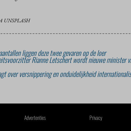
IA UNSPLASH
antallen liggen deze twee gevaren op de loer
eitsvoorzitter Rianne Letschert wordt nieuwe minister v
t over versnippering en onduidelijkheid internationali
Advertenties
Privacy