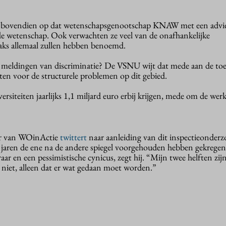
er bovendien op dat wetenschapsgenootschap KNAW met een advi
e wetenschap. Ook verwachten ze veel van de onafhankelijke
aks allemaal zullen hebben benoemd.
 meldingen van discriminatie? De VSNU wijt dat mede aan de t
ten voor de structurele problemen op dit gebied.
ersiteiten jaarlijks 1,1 miljard euro erbij krijgen, mede om de wer
r van WOinActie
twittert
naar aanleiding van dit inspectieonderz
n jaren de ene na de andere spiegel voorgehouden hebben gekrege
ar en een pessimistische cynicus, zegt hij. “Mijn twee helften zijn
 niet, alleen dat er wat gedaan moet worden.”