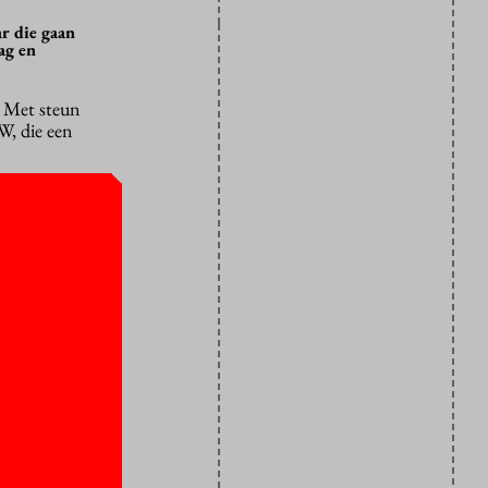
r die gaan
ag en
. Met steun
W, die een
weinig uit.
kt. De
eten wordt.
, terwijl ze
aar kunnen
 te weinig
teiten ook