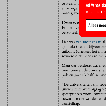
te weinig oog. Ze reageren 
Ad Valvas pla
er nu eigenlijk verantwoord
en statistie
nazorg voor de slachtoffers
Overwerk
Alleen nood
En het overwerk? Daar beg
personeel, was de klacht v
Dat was
van meet af aan
al
gemaakt (net als bijvoorbe
uitkomt (drie keer het min
sowieso niet meer van toep
Maar dat betekent dus nie
ministerie en de universite
pols en gaat elk half jaar 
“De universiteiten zijn ied
universiteitenvereniging V
speerpunten voor universit
bewaakt moet worden en d
aanstelling.