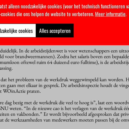
vooral op incidenten. Het is bij sommige universiteiten niet eens d
atst alleen noodzakelijke cookies (voor het technisch functioneren v
elijk is voor de afhandeling van meldingen en signalen. Bovendien
k-cookies die ons helpen de website te verbeteren.
Meer informatie
.
 niet goed genoeg geregeld.
zakelijke cookies
Alles accepteren
onnen de klachten eigenlijk mee. De universiteiten plegen roof
an WOinActie. Maar aan het overwerk kan de inspectie niet veel d
 duidelijk. In de arbeidstijdenwet is voor wetenschappers een uitz
eld voor brandweermannen). Zodra het salaris boven een bepaalde
imumloon oftewel ruim 64 duizend euro fulltime), is de arbeidsti
assing.
t dat het probleem van de werkdruk weggewimpeld kan worden. 
iten gaan met elkaar in gesprek. De arbeidsinspectie houdt de ving
met WOinActie praten.
ere dag bezig met de werkdruk die veel te hoog is”, laat een woord
SNU weten. “In de nieuwe cao is het verlagen van de werkdruk éé
eiten en vakbonden.” Er wordt bijvoorbeeld afgesproken dat privé
at de werkzaamheden van medewerkers moeten passen bij de om