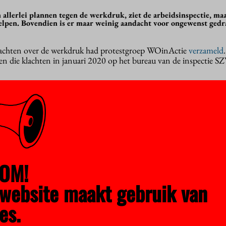
allerlei plannen tegen de werkdruk, ziet de arbeidsinspectie, maa
elpen. Bovendien is er maar weinig aandacht voor ongewenst gedr
achten over de werkdruk had protestgroep WOinActie
verzameld
 die klachten in januari 2020 op het bureau van de inspectie SZ
komst: het gaat niet goed. De plannen tegen de werkdruk halen te 
het individu, terwijl de bron van de problemen niet wordt aangepa
isico op ‘symptoombestrijding’.
kdruktrainingen aangeboden, terwijl het effect daarvan niet gem
eiten dat onderfinanciering één van de oorzaken voor de werkdruk is
hot houden.
OM!
ld een disbalans in de waardering van onderwijs en onderzoek. D
website maakt gebruik van
doen, maar in hun plannen reflecteren ze daar volgens de Inspectie
es.
iminatie en ongewenst gedrag op de werkvloer hebben de universi