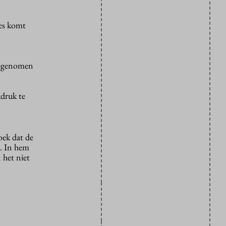
es komt
oegenomen
kdruk te
oek dat de
n. In hem
 het niet