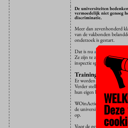
De universiteiten bedenken 
vermoedelijk niet genoeg h
discriminatie.
Meer dan zevenhonderd kl
van de vakbonden belandden
onderzoek is gestart.
Dat is nu
afgerond
. De uit
Ze zijn te zeer gericht op 
inspectie spreekt van een r
Trainingen
Er worden bijvoorbeeld wer
Verder stellen de universit
hun eigen beleid buiten sc
WELK
WOinActie ziet bijvoorbee
Deze 
de universiteiten iets aan 
op.
cooki
Voor de gevolgen van discr