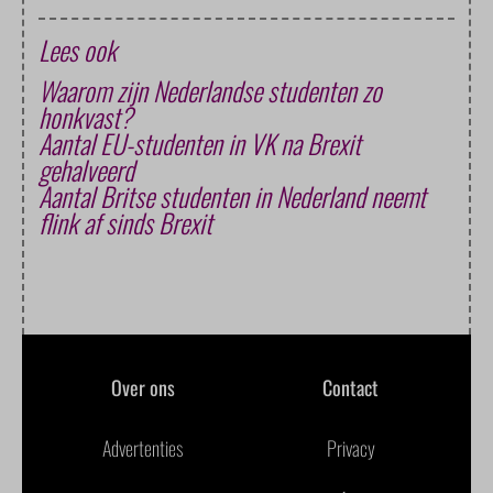
Lees ook
Waarom zijn Nederlandse studenten zo
honkvast?
Aantal EU-studenten in VK na Brexit
gehalveerd
Aantal Britse studenten in Nederland neemt
flink af sinds Brexit
Over ons
Contact
Advertenties
Privacy