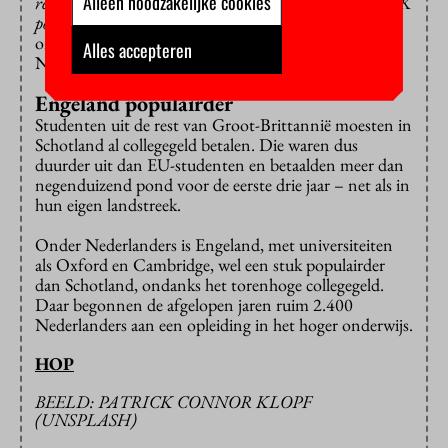
Alleen noodzakelijke cookies
reminder that our country’s decisions are affected by UK
policies that we do not support and did not vote for
”,
zei
onderwijsminister Richard Lochhead van de Scottish
Alles accepteren
National Party.
Engeland populairder
Studenten uit de rest van Groot-Brittannië moesten in
Schotland al collegegeld betalen. Die waren dus
duurder uit dan EU-studenten en betaalden meer dan
negenduizend pond voor de eerste drie jaar – net als in
hun eigen landstreek.
Onder Nederlanders is Engeland, met universiteiten
als Oxford en Cambridge, wel een stuk populairder
dan Schotland, ondanks het torenhoge collegegeld.
Daar begonnen de afgelopen jaren ruim 2.400
Nederlanders aan een opleiding in het hoger onderwijs.
HOP
BEELD: PATRICK CONNOR KLOPF
(UNSPLASH)