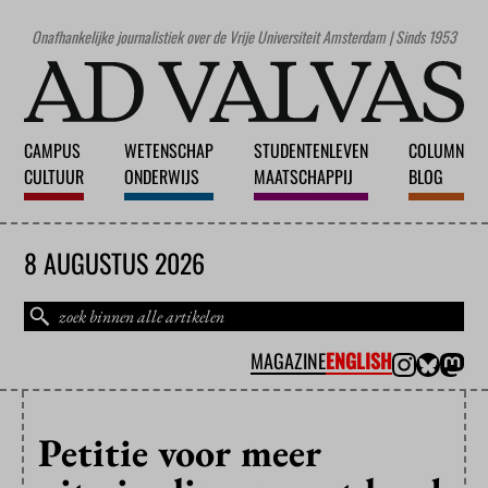
Onafhankelijke journalistiek over de Vrije Universiteit Amsterdam | Sinds 1953
CAMPUS
WETENSCHAP
STUDENTENLEVEN
COLUMN
CULTUUR
ONDERWIJS
MAATSCHAPPIJ
BLOG
8 AUGUSTUS 2026
MAGAZINE
ENGLISH
Petitie voor meer