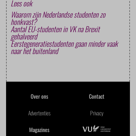
Lees ook
Waarom zijn Nederlandse studenten zo
honkvast?
Aantal EU-studenten in VK na Brexit
gehalveerd
Eerstegeneratiestudenten gaan minder vaak
naar het buitenland
Over ons
Contact
Advertenties
Privacy
Magazines