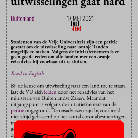
uitwisselingen gaat hard
Buitenland
17 MEI 2021
Studenten van de Vrije Universiteit zijn een petitie
gestart om de uitwisseling naar ‘oranje’ landen
mogelijk te maken. Volgens de initiatiefnemers is er
geen goede reden om alle landen met een oranje
reisadvies bij voorbaat uit te sluiten.
Read in English
Bij de keuze om uitwisseling naar een land toe te staan,
laat de VU zich
leiden
door het reisadvies van het
ministerie van Buitenlandse Zaken. Maar dat
uitgangspunt is volgens de initiatiefnemers van de
petitie
ongegrond. De reisadviezen zijn bijvoorbeeld
niet altijd gebaseerd op het aantal coronabesmettingen,
maar soms op inreisbeperkingen. Die beperkingen
gelden voor een toeristenvisum en hoeven niet
dezelfde te zijn als voor een studentenvisum.