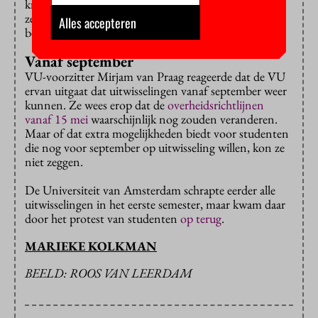
krijgen veel vragen over studeren in het buitenland”,
zei ze. Volgens haar zijn studenten boos dat de VU de
Alles accepteren
beslissing voor hen neemt.
Vanaf september
VU-voorzitter Mirjam van Praag reageerde dat de VU
ervan uitgaat dat uitwisselingen vanaf september weer
kunnen. Ze wees erop dat de
overheidsrichtlijnen
vanaf 15 mei
waarschijnlijk nog zouden veranderen.
Maar of dat extra mogelijkheden biedt voor studenten
die nog voor september op uitwisseling willen, kon ze
niet zeggen.
De Universiteit van Amsterdam schrapte eerder alle
uitwisselingen in het eerste semester, maar kwam daar
door het protest van studenten
op terug
.
MARIEKE KOLKMAN
BEELD: ROOS VAN LEERDAM