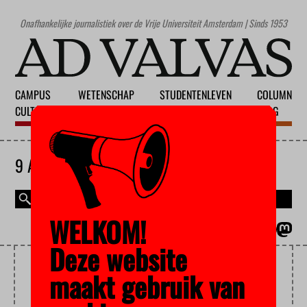
Onafhankelijke journalistiek over de Vrije Universiteit Amsterdam | Sinds 1953
CAMPUS
WETENSCHAP
STUDENTENLEVEN
COLUMN
CULTUUR
ONDERWIJS
MAATSCHAPPIJ
BLOG
9 AUGUSTUS 2026
WELKOM!
MAGAZINE
ENGLISH
Deze website
ZIONISME
maakt gebruik van