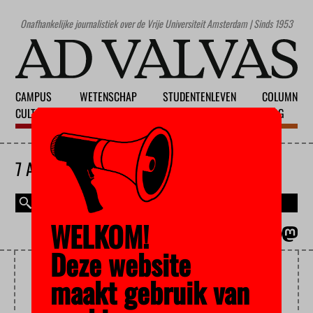
Onafhankelijke journalistiek over de Vrije Universiteit Amsterdam | Sinds 1953
CAMPUS
WETENSCHAP
STUDENTENLEVEN
COLUMN
CULTUUR
ONDERWIJS
MAATSCHAPPIJ
BLOG
7 AUGUSTUS 2026
WELKOM!
MAGAZINE
ENGLISH
Deze website
VREDESBEWEGING
maakt gebruik van