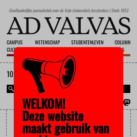
Onafhankelijke journalistiek over de Vrije Universiteit Amsterdam | Sinds 1953
CAMPUS
WETENSCHAP
STUDENTENLEVEN
COLUMN
CULTUUR
ONDERWIJS
MAATSCHAPPIJ
BLOG
10 AUGUSTUS 2026
WELKOM!
MAGAZINE
ENGLISH
Deze website
VERENGELSING
maakt gebruik van