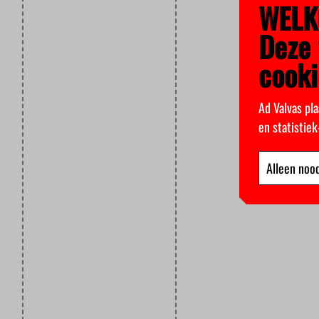
WELK
Deze 
cooki
Ad Valvas pla
en statistie
Alleen nood