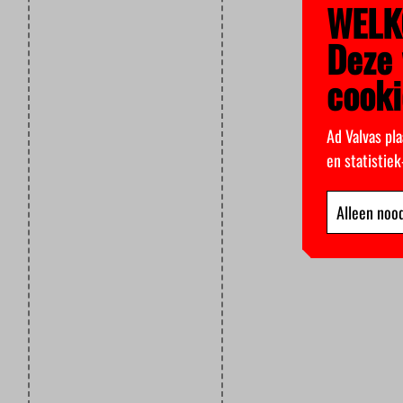
WELK
Deze 
cooki
Ad Valvas pla
en statistie
Alleen nood