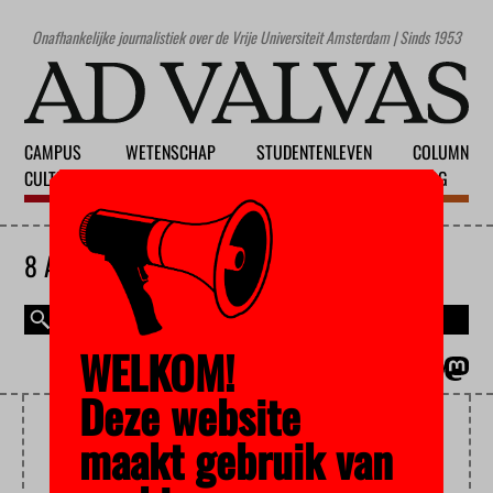
Onafhankelijke journalistiek over de Vrije Universiteit Amsterdam | Sinds 1953
CAMPUS
WETENSCHAP
STUDENTENLEVEN
COLUMN
CULTUUR
ONDERWIJS
MAATSCHAPPIJ
BLOG
8 AUGUSTUS 2026
WELKOM!
MAGAZINE
ENGLISH
Deze website
STUDIEREIS
maakt gebruik van