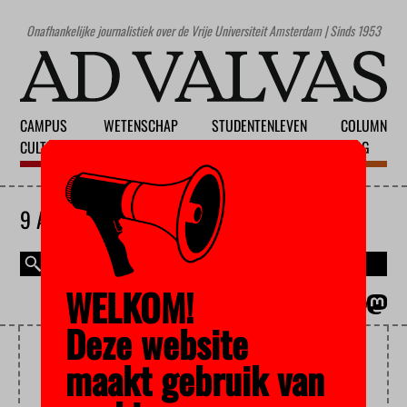
Onafhankelijke journalistiek over de Vrije Universiteit Amsterdam | Sinds 1953
CAMPUS
WETENSCHAP
STUDENTENLEVEN
COLUMN
CULTUUR
ONDERWIJS
MAATSCHAPPIJ
BLOG
9 AUGUSTUS 2026
WELKOM!
MAGAZINE
ENGLISH
Deze website
STUDENTENKAMERS
maakt gebruik van