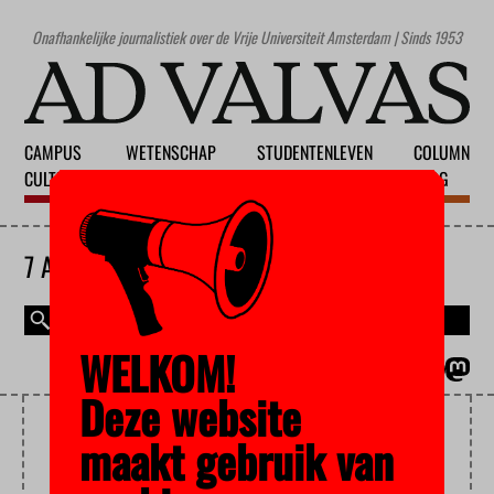
Onafhankelijke journalistiek over de Vrije Universiteit Amsterdam | Sinds 1953
CAMPUS
WETENSCHAP
STUDENTENLEVEN
COLUMN
CULTUUR
ONDERWIJS
MAATSCHAPPIJ
BLOG
7 AUGUSTUS 2026
WELKOM!
MAGAZINE
ENGLISH
Deze website
START-UP
maakt gebruik van