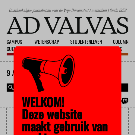
Onafhankelijke journalistiek over de Vrije Universiteit Amsterdam | Sinds 1953
CAMPUS
WETENSCHAP
STUDENTENLEVEN
COLUMN
CULTUUR
ONDERWIJS
MAATSCHAPPIJ
BLOG
9 AUGUSTUS 2026
WELKOM!
MAGAZINE
ENGLISH
Deze website
STAKING
maakt gebruik van