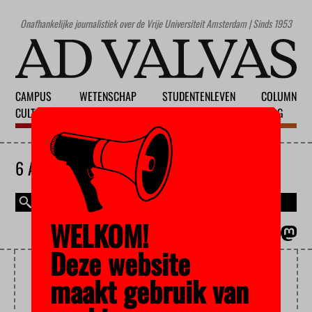
Onafhankelijke journalistiek over de Vrije Universiteit Amsterdam | Sinds 1953
CAMPUS
WETENSCHAP
STUDENTENLEVEN
COLUMN
CULTUUR
ONDERWIJS
MAATSCHAPPIJ
BLOG
6 AUGUSTUS 2026
WELKOM!
MAGAZINE
ENGLISH
Deze website
SEKSUEEL GEWELD
maakt gebruik van