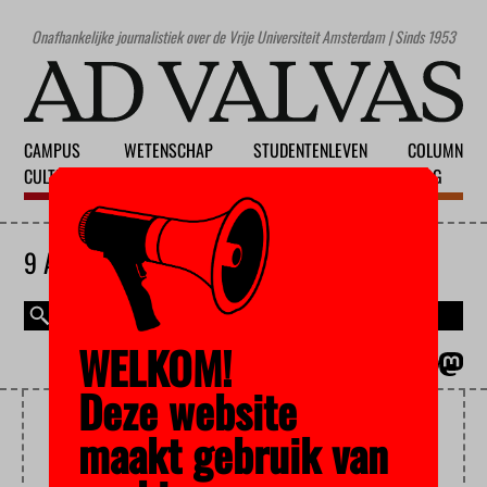
Onafhankelijke journalistiek over de Vrije Universiteit Amsterdam | Sinds 1953
CAMPUS
WETENSCHAP
STUDENTENLEVEN
COLUMN
CULTUUR
ONDERWIJS
MAATSCHAPPIJ
BLOG
9 AUGUSTUS 2026
WELKOM!
MAGAZINE
ENGLISH
Deze website
SCIENCE GUIDE
maakt gebruik van