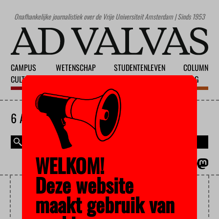
Onafhankelijke journalistiek over de Vrije Universiteit Amsterdam | Sinds 1953
CAMPUS
WETENSCHAP
STUDENTENLEVEN
COLUMN
CULTUUR
ONDERWIJS
MAATSCHAPPIJ
BLOG
6 AUGUSTUS 2026
WELKOM!
MAGAZINE
ENGLISH
Deze website
RECHTER
maakt gebruik van