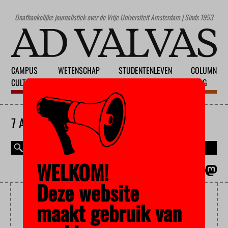
Onafhankelijke journalistiek over de Vrije Universiteit Amsterdam | Sinds 1953
CAMPUS
WETENSCHAP
STUDENTENLEVEN
COLUMN
CULTUUR
ONDERWIJS
MAATSCHAPPIJ
BLOG
7 AUGUSTUS 2026
WELKOM!
MAGAZINE
ENGLISH
Deze website
RATHENAU INSTITUUT
maakt gebruik van