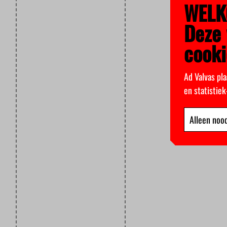
WELK
Deze 
cooki
Ad Valvas pla
en statistie
Alleen nood