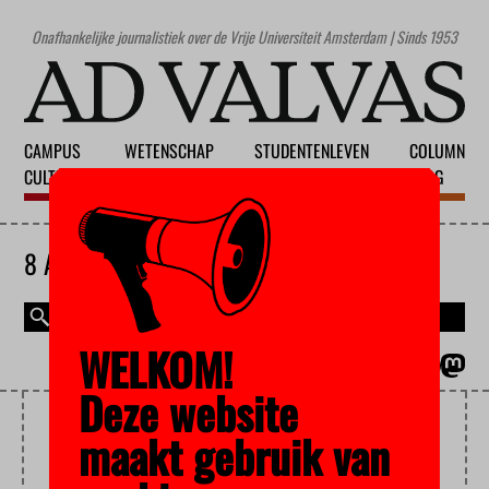
Onafhankelijke journalistiek over de Vrije Universiteit Amsterdam | Sinds 1953
CAMPUS
WETENSCHAP
STUDENTENLEVEN
COLUMN
CULTUUR
ONDERWIJS
MAATSCHAPPIJ
BLOG
8 AUGUSTUS 2026
WELKOM!
MAGAZINE
ENGLISH
Deze website
POLITIEGEWELD
maakt gebruik van