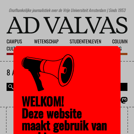
Onafhankelijke journalistiek over de Vrije Universiteit Amsterdam | Sinds 1953
CAMPUS
WETENSCHAP
STUDENTENLEVEN
COLUMN
CULTUUR
ONDERWIJS
MAATSCHAPPIJ
BLOG
8 AUGUSTUS 2026
WELKOM!
MAGAZINE
ENGLISH
Deze website
PETITIE
maakt gebruik van