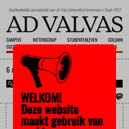
Onafhankelijke journalistiek over de Vrije Universiteit Amsterdam | Sinds 1953
CAMPUS
WETENSCHAP
STUDENTENLEVEN
COLUMN
CULTUUR
ONDERWIJS
MAATSCHAPPIJ
BLOG
6 AUGUSTUS 2026
WELKOM!
MAGAZINE
ENGLISH
Deze website
PALESTIJNEN
maakt gebruik van