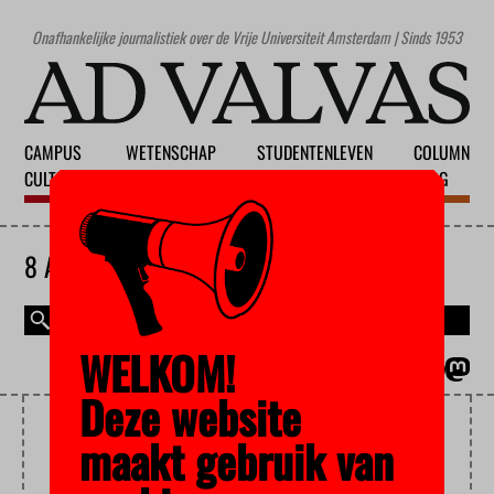
Onafhankelijke journalistiek over de Vrije Universiteit Amsterdam | Sinds 1953
CAMPUS
WETENSCHAP
STUDENTENLEVEN
COLUMN
CULTUUR
ONDERWIJS
MAATSCHAPPIJ
BLOG
8 AUGUSTUS 2026
WELKOM!
MAGAZINE
ENGLISH
Deze website
ONDERWIJSSALARISSEN
maakt gebruik van