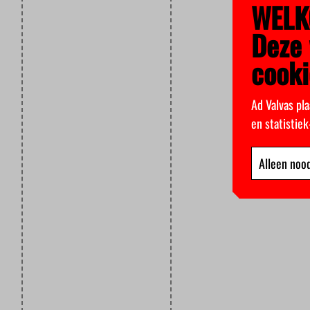
WELK
Deze 
cooki
Ad Valvas pla
en statistie
Alleen nood