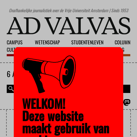
Onafhankelijke journalistiek over de Vrije Universiteit Amsterdam | Sinds 1953
CAMPUS
WETENSCHAP
STUDENTENLEVEN
COLUMN
CULTUUR
ONDERWIJS
MAATSCHAPPIJ
BLOG
6 AUGUSTUS 2026
WELKOM!
MAGAZINE
ENGLISH
Deze website
OEIGOEREN
maakt gebruik van