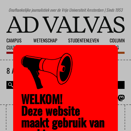
Onafhankelijke journalistiek over de Vrije Universiteit Amsterdam | Sinds 1953
CAMPUS
WETENSCHAP
STUDENTENLEVEN
COLUMN
CULTUUR
ONDERWIJS
MAATSCHAPPIJ
BLOG
8 AUGUSTUS 2026
WELKOM!
MAGAZINE
ENGLISH
Deze website
MUZIEK
maakt gebruik van