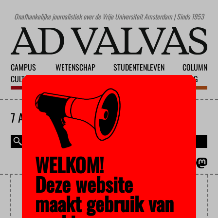
Onafhankelijke journalistiek over de Vrije Universiteit Amsterdam | Sinds 1953
CAMPUS
WETENSCHAP
STUDENTENLEVEN
COLUMN
CULTUUR
ONDERWIJS
MAATSCHAPPIJ
BLOG
7 AUGUSTUS 2026
WELKOM!
MAGAZINE
ENGLISH
Deze website
MIDDEN-OOSTEN
maakt gebruik van