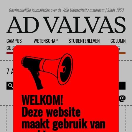
Onafhankelijke journalistiek over de Vrije Universiteit Amsterdam | Sinds 1953
CAMPUS
WETENSCHAP
STUDENTENLEVEN
COLUMN
CULTUUR
ONDERWIJS
MAATSCHAPPIJ
BLOG
7 AUGUSTUS 2026
WELKOM!
MAGAZINE
ENGLISH
Deze website
MENTAL HEALTH
maakt gebruik van